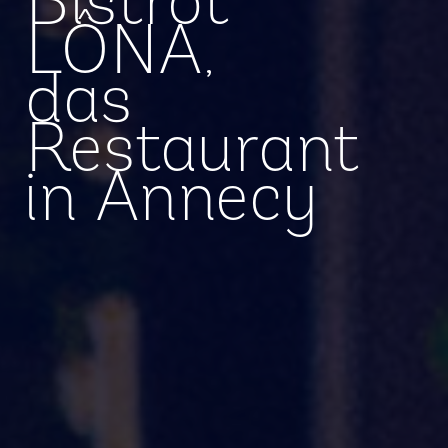
Bistrot
LÔNA,
das
Restaurant
in Annecy