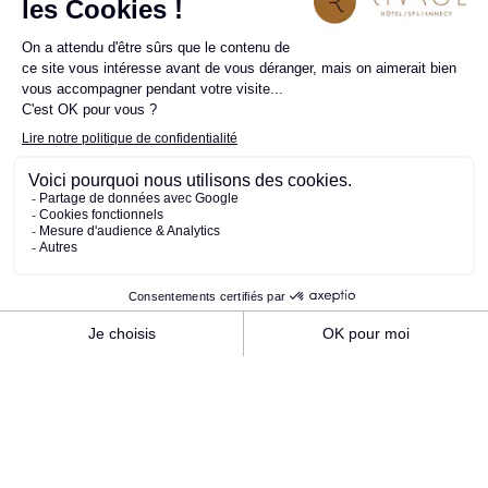
BISTROT LÔNA – TAGESMENÜ